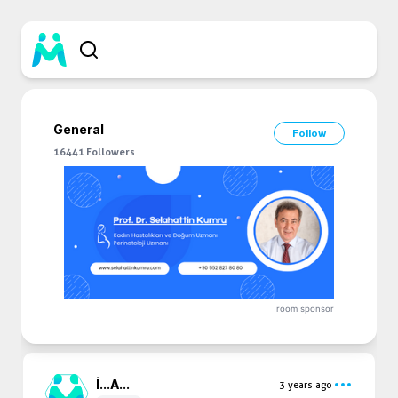
General
Follow
16441
Followers
room sponsor
İ...
A...
3 years ago