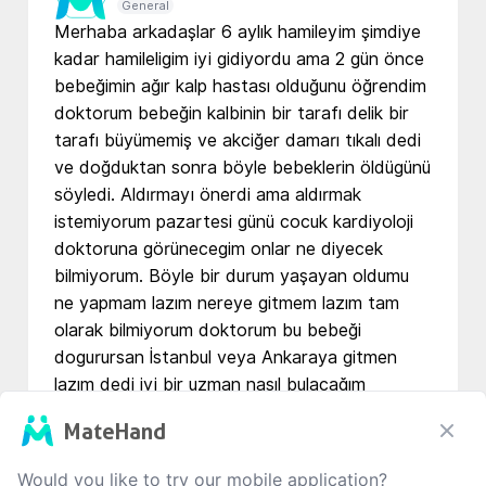
General
Merhaba arkadaşlar 6 aylık hamileyim şimdiye 
kadar hamileligim iyi gidiyordu ama 2 gün önce 
bebeğimin ağır kalp hastası olduğunu öğrendim 
doktorum bebeğin kalbinin bir tarafı delik bir 
tarafı büyümemiş ve akciğer damarı tıkalı dedi 
ve doğduktan sonra böyle bebeklerin öldügünü 
söyledi. Aldırmayı önerdi ama aldırmak 
istemiyorum pazartesi günü cocuk kardiyoloji 
doktoruna görünecegim onlar ne diyecek 
bilmiyorum. Böyle bir durum yaşayan oldumu 
ne yapmam lazım nereye gitmem lazım tam 
olarak bilmiyorum doktorum bu bebeği 
dogurursan İstanbul veya Ankaraya gitmen 
lazım dedi iyi bir uzman nasıl bulacağım 
bilmiyorum yardımcı olursanız çok mutlu olurum. 
MateHand
Bebegim bir saat bile yaşayacak olsa onun için 
savaşmak istiyorum 
Would you like to try our mobile application?