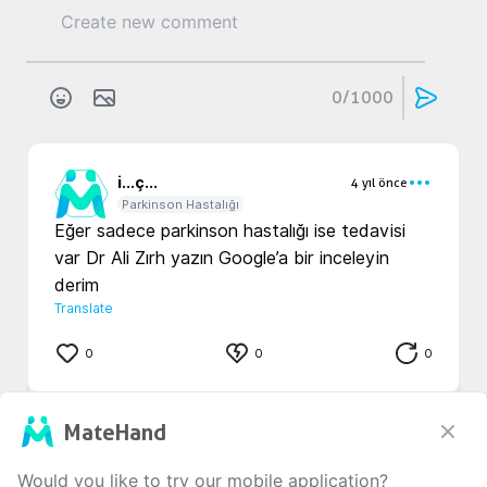
0
/1000
i...
ç...
4 yıl önce
Parkinson Hastalığı
Eğer sadece parkinson hastalığı ise tedavisi 
var Dr Ali Zırh yazın Google’a bir inceleyin 
derim 
Translate
0
0
0
MateHand
f...
y...
4 yıl önce
Parkinson Hastalığı
Would you like to try our mobile application?