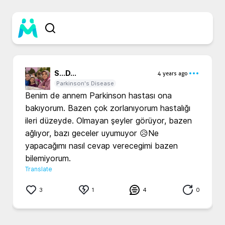
S...
D...
4 years ago
Parkinson's Disease
Benim de annem Parkinson hastası ona 
bakıyorum. Bazen çok zorlanıyorum hastalığı 
ileri düzeyde. Olmayan şeyler görüyor, bazen 
ağlıyor, bazı geceler uyumuyor 😥Ne 
yapacağımı nasıl cevap verecegimi bazen 
bilemiyorum.
Translate
3
1
4
0