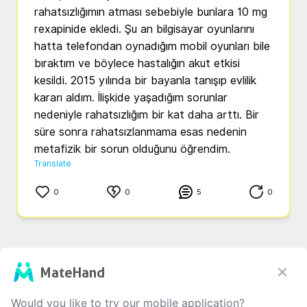
rahatsızlığımın atması sebebiyle bunlara 10 mg 
rexapinide ekledi. Şu an bilgisayar oyunlarını 
hatta telefondan oynadığım mobil oyunları bile 
bıraktım ve böylece hastalığın akut etkisi 
kesildi. 2015 yılında bir bayanla tanışıp evlilik 
kararı aldım. İlişkide yaşadığım sorunlar 
nedeniyle rahatsızlığım bir kat daha arttı. Bir 
süre sonra rahatsızlanmama esas nedenin 
metafizik bir sorun olduğunu öğrendim.
Translate
0
0
5
0
MateHand
0
/1000
Would you like to try our mobile application?