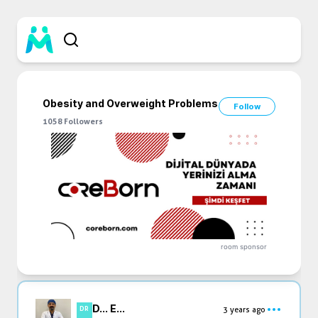
Obesity and Overweight Problems
Follow
1058
Followers
room sponsor
D... E...
3 years ago
DR