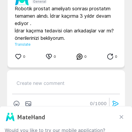
General
Robotik prostat ameliyatı sonrası prostatım 
temamen alındı. İdrar kaçırma 3 yıldır devam 
ediyor .

İdrar kaçırma tedavisi olan arkadaşlar var mı? 
önerilerinizi bekliyorum. 
Translate
0
0
0
0
0
/1000
MateHand
No Comment
Would you like to try our mobile application?