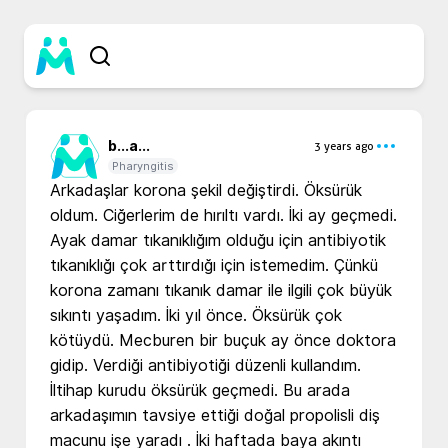
b...
a...
3 years ago
Pharyngitis
Arkadaşlar korona şekil değiştirdi. Öksürük 
oldum. Ciğerlerim de hırıltı vardı. İki ay geçmedi. 
Ayak damar tıkanıklığım olduğu için antibiyotik 
tıkanıklığı çok arttırdığı için istemedim. Çünkü 
korona zamanı tıkanık damar ile ilgili çok büyük 
sıkıntı yaşadım. İki yıl önce. Öksürük çok 
kötüydü. Mecburen bir buçuk ay önce doktora 
gidip. Verdiği antibiyotiği düzenli kullandım. 
İltihap kurudu öksürük geçmedi. Bu arada 
arkadaşımın tavsiye ettiği doğal propolisli diş 
macunu işe yaradı . İki haftada baya akıntı 