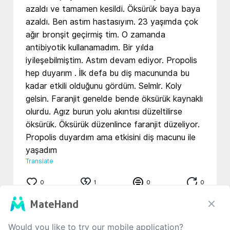
azaldı ve tamamen kesildi. Öksürük baya baya 
azaldı. Ben astım hastasıyım. 23 yaşımda çok 
ağır bronşit geçirmiş tim. O zamanda 
antibiyotik kullanamadım. Bir yılda 
iyileşebilmiştim. Astım devam ediyor. Propolis 
hep duyarım . İlk defa bu diş macununda bu 
kadar etkili olduğunu gördüm. Selmlr. Koly 
gelsin. Faranjit genelde bende öksürük kaynaklı 
olurdu. Agız burun yolu akıntısı düzeltilirse 
öksürük. Öksürük düzenlince faranjit düzeliyor. 
Propolis duyardım ama etkisini diş macunu ile 
yaşadım
Translate
0
1
0
0
MateHand
Would you like to try our mobile application?