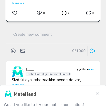
Translate
0
0
2
0
0
/1000
t...
....
3 yıl önce
Crohn Hastalığı - Rejyonel Enterit
Sizdeki aynı rahatsızlıklar bende de var,  
Translate
MateHand
0
0
0
Would you like to try our mobile application?