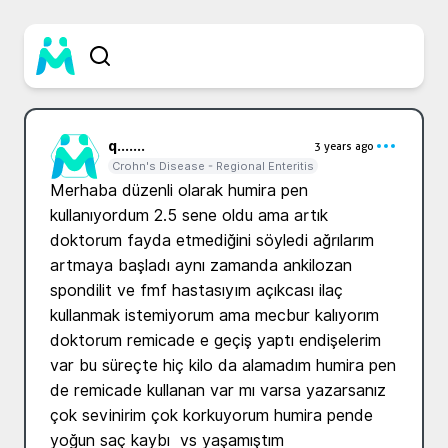
q...
....
3 years ago
Crohn's Disease - Regional Enteritis
Merhaba düzenli olarak humira pen 
kullanıyordum 2.5 sene oldu ama artık 
doktorum fayda etmediğini söyledi ağrılarım 
artmaya başladı aynı zamanda ankilozan 
spondilit ve fmf hastasıyım açıkcası ilaç 
kullanmak istemiyorum ama mecbur kalıyorım 
doktorum remicade e geçiş yaptı endişelerim 
var bu süreçte hiç kilo da alamadım humira pen 
de remicade kullanan var mı varsa yazarsanız 
çok sevinirim çok korkuyorum humira pende 
yoğun saç kaybı  vs yaşamıştım 