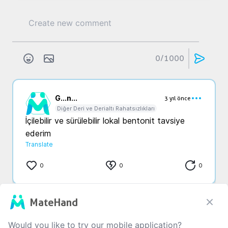
0
/1000
G...
n...
3 yıl önce
Diğer Deri ve Derialtı Rahatsızlıkları
İçilebilir ve sürülebilir lokal bentonit tavsiye 
ederim
Translate
0
0
0
MateHand
That is all
Would you like to try our mobile application?