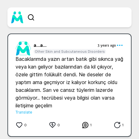
a...
a...
3 years ago
Other Skin and Subcutaneous Disorders
Bacaklarımda yazın artan batık gibi sıkınca yağ 
veya kan geliyor bazılarından da kil çıkıyor, 
özele gittim folükulit dendi. Ne deseler de 
yaptım ama geçmiyor iz kalıyor korkunç oldu 
bacaklarım. Sarı ve cansız tüylerim lazerde 
görmüyor.. tecrübesi veya bilgisi olan varsa 
iletişime geçelim 
Translate
0
0
1
1