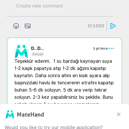
0
/1000
D...
D...
3 yıl önce
Sinuzit
Teşekkür ederim.  1 su bardağı kaynayan suya  
1-2 kaşık papatya atıp 1-2 dk ağzını kapatıp 
kaynatın. Daha sonra altını en kısık ayara alıp 
başınızdaki havlu ile tencerenin etrafını kapatıp 
buharı 5-6 dk soluyun. 5 dk ara verip tekrar 
soluyun. 2-3 kez yapabilirsiniz bu şekilde. Bunu 
sabah akşam 1 ay boyunca yapmalısınız. 
İnşallah size de faydası olur. Geçmiş olsun.
MateHand
Translate
Would you like to try our mobile application?