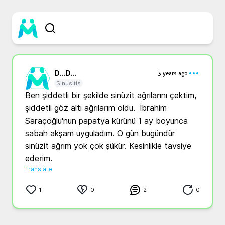
D...
D...
3 years ago
Sinusitis
Ben şiddetli bir şekilde sinüzit ağrılarını çektim, 
şiddetli göz altı ağrılarım oldu.  İbrahim 
Saraçoğlu'nun papatya kürünü 1 ay boyunca 
sabah akşam uyguladım. O gün bugündür 
sinüzit ağrım yok çok şükür. Kesinlikle tavsiye 
ederim.
Translate
1
0
2
0