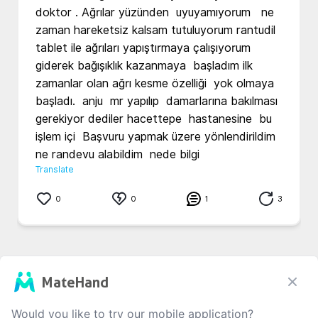
doktor . Ağrılar yüzünden  uyuyamıyorum   ne 
zaman hareketsiz kalsam tutuluyorum rantudil 
tablet ile ağrıları yapıştırmaya çalışıyorum 
giderek bağışıklık kazanmaya  başladım ilk 
zamanlar olan ağrı kesme özelliği  yok olmaya 
başladı.  anju  mr yapılıp  damarlarına bakılması 
gerekiyor dediler hacettepe  hastanesine  bu 
işlem içi  Başvuru yapmak üzere yönlendirildim 
ne randevu alabildim  nede bilgi  
Translate
0
0
1
3
MateHand
0
/1000
Would you like to try our mobile application?