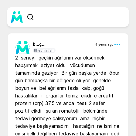
b...
ç...
4 years ago
Rheumatism
2  seneyi  geçkin ağrılarım var öksürmek  
hapşırmak  eziyet oldu   vücudumun 
tamamında geziyor  Bir gün başka yerde  öbür 
gün bambaşka bir bölgede oluyor  genelde 
boyun ve  bel ağrılarım fazla  kalp, göğü 
hastalıkları  i  organlar temiz  cikdi  c creatif 
protein (crp) 37.5 ve anca  testi 2 sefer 
pozitif cikdi   şu an romatolji   bölümünde 
tedavi görmeye çalışıyorum  ama  hiçbir  
tedaviye başlayamadım   hastalığın  ne ismi ne  
cinsi belli değil ben tedaviye baslayamam  dedi 