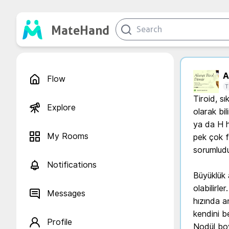
MateHand
A.
Flow
T
Tiroid, sı
Explore
olarak bi
ya da H h
My Rooms
pek çok f
sorumludur
Notifications
Büyüklük a
olabilirle
Messages
hızında ar
kendini bel
Profile
Nodül boy