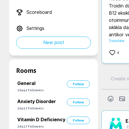
Troidin d
Scoreboard
B12 eksikl
otoimmun 
sıklıkla d
Settings
antikor v
Translate
New post
4
Rooms
General
Follow
16441
Followers
Anxiety Disorder
Follow
16417
Followers
Vitamin D Deficiency
Follow
E.
16417
Followers
T