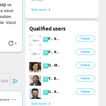
33
Posts
iği ve 
See more
da vücut 
iodizm 
ür. Vücut 
Qualified users
P
...
K
...
Follow
DR
0
P
...
K
...
Follow
DR
D
...
M
...
Follow
DR
Y
...
B
...
Follow
DR
1000
U
...
K
...
Follow
DR
yıl önce
See more