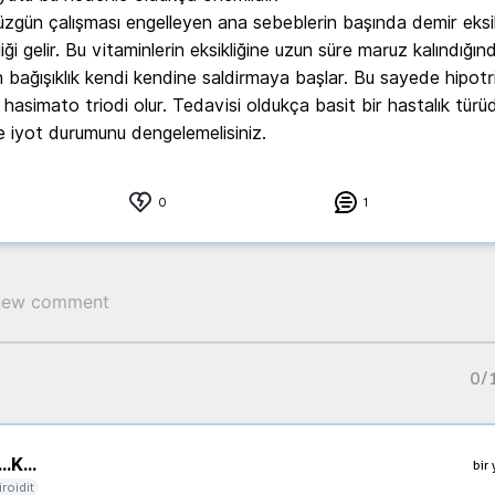
üzgün çalışması engelleyen ana sebeblerin başında demir eksikl
iği gelir. Bu vitaminlerin eksikliğine uzun süre maruz kalındığın
bağışıklık kendi kendine saldirmaya başlar. Bu sayede hipotr
a hasimato triodi olur. Tedavisi oldukça basit bir hastalık türüd
e iyot durumunu dengelemelisiniz.
0
1
0
/
..
K...
bir 
iroidit