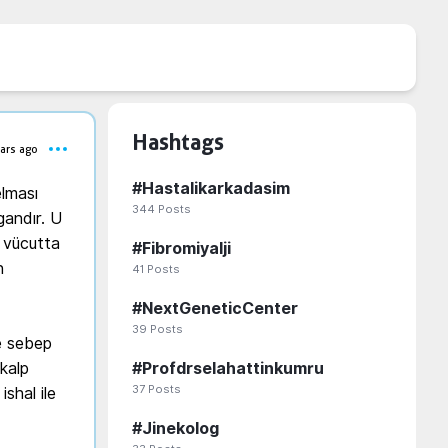
Hashtags
ars ago
#
Hastalikarkadasim
lması 
344
Posts
andır. U 
 vücutta 
#
Fibromiyalji
 
41
Posts
#
NextGeneticCenter
39
Posts
e sebep 
kalp 
#
Profdrselahattinkumru
37
Posts
shal ile 
#
Jinekolog