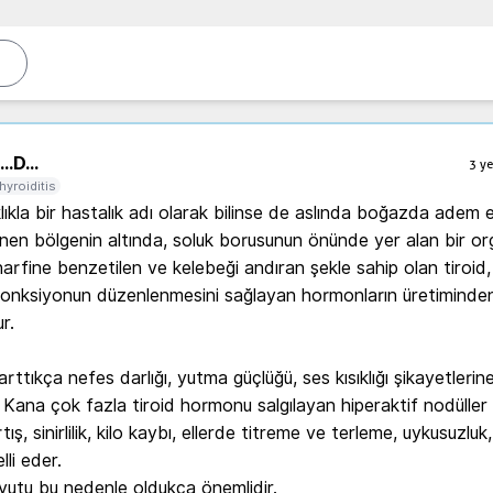
..
D...
3 ye
hyroiditis
klıkla bir hastalık adı olarak bilinse de aslında boğazda adem e
linen bölgenin altında, soluk borusunun önünde yer alan bir org
arfine benzetilen ve kelebeği andıran şekle sahip olan tiroid,
onksiyonun düzenlenmesini sağlayan hormonların üretiminden
.

rttıkça nefes darlığı, yutma güçlüğü, ses kısıklığı şikayetlerin
r. Kana çok fazla tiroid hormonu salgılayan hiperaktif nodüller 
tış, sinirlilik, kilo kaybı, ellerde titreme ve terleme, uykusuzluk, i
li eder.

utu bu nedenle oldukça önemlidir.
