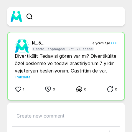
N...
ö...
4 years ago
Gastro Esophageal - Reflux Disease
Divertikülit Tedavisi gören var mı? Divertikülite 
özel beslenme ve tedavi arastiriyorum.7 yıldır 
vejeteryan besleniyorum. Gastritim de var. 
Translate
1
0
0
0