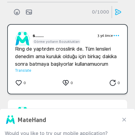
0
/1000
s...
....
3 yıl önce
Görme yolların Bozuklukları
Ring de yaptırdım crosslink de. Tüm lensleri 
denedim ama kuruluk olduğu için birkaç dakika 
sonra batmaya başlıyorlar kullanamıuorum
Translate
0
0
0
M...
Y...
3 yıl önce
Görme yolların Bozuklukları
MateHand
croslink yaptirdinizmi bide sert kontak lens 
uyguladinizmi bende keratokonus hastasiyim 
Would you like to try our mobile application?