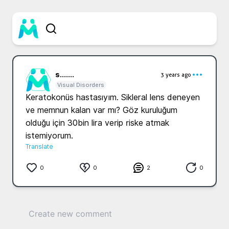
s...
....
3 years ago
Visual Disorders
Keratokonüs hastasıyım. Sikleral lens deneyen 
ve memnun kalan var mı? Göz kuruluğum 
olduğu için 30bin lira verip riske atmak 
istemiyorum.
Translate
0
0
2
0