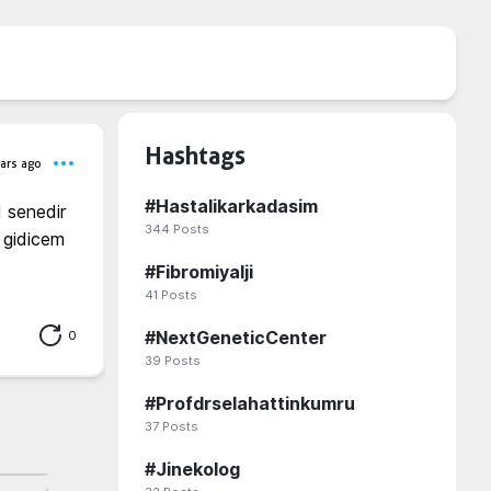
Hashtags
ars ago
#
Hastalikarkadasim
 senedir 
344
Posts
 gidicem 
#
Fibromiyalji
41
Posts
0
#
NextGeneticCenter
39
Posts
#
Profdrselahattinkumru
37
Posts
#
Jinekolog