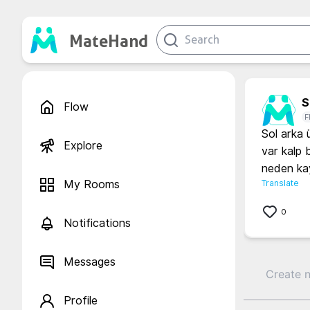
MateHand
S.
Flow
F
Sol arka 
Explore
var kalp 
neden kayn
My Rooms
Translate
0
Notifications
Messages
Profile