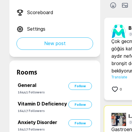
Scoreboard
B.
Settings
D
Çok gecmi
New post
göğüs kaf
aydır nefe
bronşit d
bekliyoru
Rooms
Translate
General
Follow
0
16441
Followers
Vitamin D Deficiency
Follow
16417
Followers
l..
Anxiety Disorder
D
Follow
Gastroente
16417
Followers