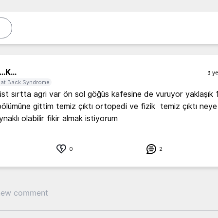
..
K...
3 ye
lat Back Syndrome
üst sırtta agri var ön sol göğüs kafesine de vuruyor yaklaşık 1
bölümüne gittim temiz çıktı ortopedi ve fizik  temiz çıktı neye
aklı olabilir fikir almak istiyorum 
0
2