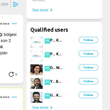
33
Posts
1000
See more
yıl önce
Qualified users
i bölgesi 
P
...
K
...
 son 2 
Follow
DR
k 
ları 
P
...
K
...
Follow
DR
D
...
M
...
Follow
DR
0
Y
...
B
...
Follow
DR
U
...
K
...
Follow
DR
yıl önce
See more