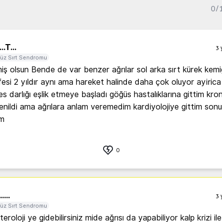
0
/
..
T...
3 
üz Sırt Sendromu
ş olsun Bende de var benzer ağrılar sol arka sırt kürek kemiğ
esi 2 yıldır aynı ama hareket halinde daha çok oluyor ayirica
s darlığı eşlik etmeye başladı göğüs hastalıklarına gittim kroni
enildi ama ağrılara anlam veremedim kardiyolojiye gittim sonuç
m 
0
.
....
3 
üz Sırt Sendromu
roloji ye gidebilirsiniz mide ağrısı da yapabiliyor kalp krizi ile 