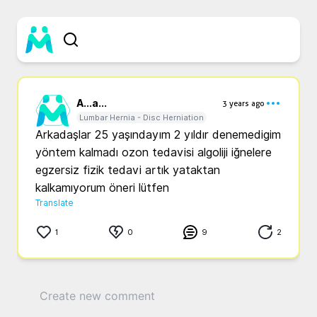
A...
a...
3 years ago
Lumbar Hernia - Disc Herniation
Arkadaşlar 25 yaşındayım 2 yıldır denemedigim 
yöntem kalmadı ozon tedavisi algoliji iğnelere 
egzersiz fizik tedavi artık yataktan 
kalkamıyorum öneri lütfen 
Translate
1
0
9
2