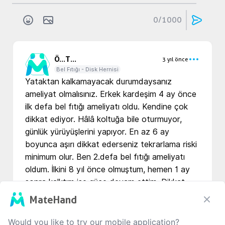
0
/1000
Ö...
T...
3 yıl önce
Bel Fıtığı - Disk Hernisi
Yataktan kalkamayacak durumdaysanız 
ameliyat olmalısınız. Erkek kardeşim 4 ay önce 
ilk defa bel fıtığı ameliyatı oldu. Kendine çok 
dikkat ediyor. Hâlâ koltuğa bile oturmuyor, 
günlük yürüyüşlerini yapıyor. En az 6 ay 
boyunca aşırı dikkat ederseniz tekrarlama riski 
minimum olur. Ben 2.defa bel fıtığı ameliyatı 
oldum. İlkini 8 yıl önce olmuştum, hemen 1 ay 
sonra kalktım işe güce devam ettim. Dikkat 
etmedim tekrardan üstte fıtık çıktı. 2. Ameliyat 
MateHand
da iyi geçmişti aslında ama 5. Günümde beyin 
omurilik sıvısı kaçağı oldu. Yaklaşık 1 aydır baş 
Would you like to try our mobile application?