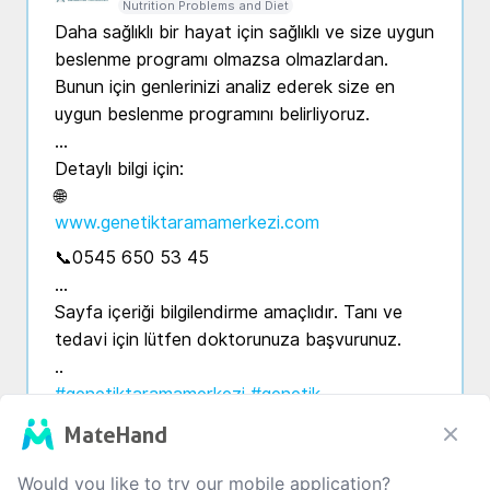
Nutrition Problems and Diet
Daha sağlıklı bir hayat için sağlıklı ve size uygun 
beslenme programı olmazsa olmazlardan. 
Bunun için genlerinizi analiz ederek size en 
uygun beslenme programını belirliyoruz.

…

Detaylı bilgi için:

🌐 
www.genetiktaramamerkezi.com
📞0545 650 53 45

…

Sayfa içeriği bilgilendirme amaçlıdır. Tanı ve 
tedavi için lütfen doktorunuza başvurunuz.

#genetiktaramamerkezi
#genetik
#beslenmegenetiği
#yaşamgenetiği
MateHand
#sporgenetiği
#kansergenetiği
#dna
#genes
#genetics
#nutrition
#geneticsfacts
Would you like to try our mobile application?