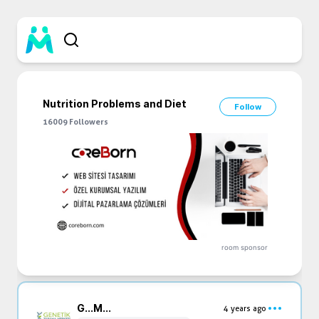
Nutrition Problems and Diet
Follow
16009
Followers
room sponsor
G...
M...
4 years ago