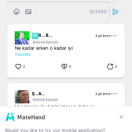
0
/1000
R... B...
3 yıl önce
DR
Böbrek Kanseri
Ne kadar erken o kadar iyi
Translate
2
0
0
Ş...
A...
3 yıl önce
Böbrek Kanseri
Her zaman devlet hastanesi daha iyi.
Translate
MateHand
0
0
0
Would you like to try our mobile application?