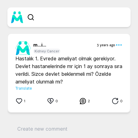
m...
i...
3 years ago
Kidney Cancer
Hastalık 1. Evrede ameliyat olmak gerekiyor. 
Devlet hastanelerinde mr için 1 ay sonraya sıra 
verildi. Sizce devlet beklenmeli mi? Özelde 
ameliyat olunmalı mı? 
Translate
1
0
2
0