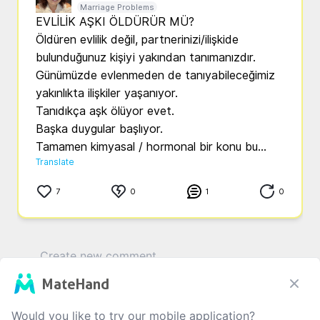
Marriage Problems
EVLİLİK AŞKI ÖLDÜRÜR MÜ?

Öldüren evlilik değil, partnerinizi/ilişkide 
bulunduğunuz kişiyi yakından tanımanızdır.

Günümüzde evlenmeden de tanıyabileceğimiz 
yakınlıkta ilişkiler yaşanıyor. 

Tanıdıkça aşk ölüyor evet.

Başka duygular başlıyor.

Translate
7
0
1
0
MateHand
0
/1000
Would you like to try our mobile application?