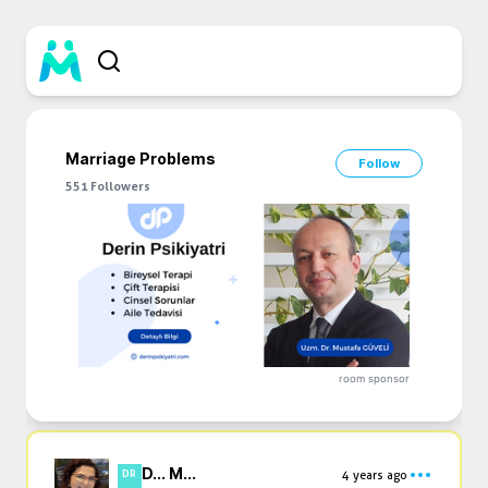
Marriage Problems
Follow
551
Followers
room sponsor
D... M...
4 years ago
DR