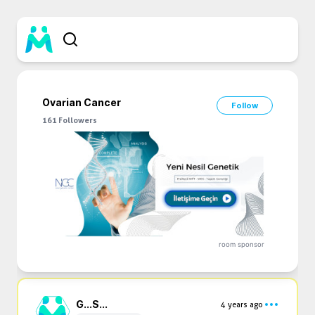
Ovarian Cancer
Follow
161
Followers
room sponsor
G...
S...
4 years ago