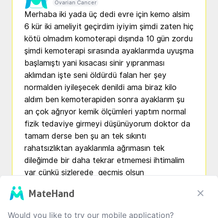
Ovarian Cancer
Merhaba iki yada üç dedi evre için kemo alsim 
6 kür iki ameliyit geçirdim iyiyim şimdi zaten hiç 
kötü olmadım komoterapi dışında 10 gün zordu 
şimdi kemoterapi sırasında ayaklarımda uyuşma 
başlamıştı yani kısacası sinir yıpranması 
aklımdan işte seni öldürdü falan her şey 
normalden iyileşecek denildi ama biraz kilo 
aldım ben kemoterapiden sonra ayaklarım şu 
an çok ağrıyor kemik ölçümleri yaptım normal 
fizik tedaviye girmeyi düşünüyorum doktor da 
tamam derse ben şu an tek sıkıntı 
rahatsızlıktan ayaklarımla ağrımasın tek 
dileğimde bir daha tekrar etmemesi ihtimalim 
var çünkü sizlerede  geçmiş olsun
Translate
MateHand
3
0
1
0
Would you like to try our mobile application?