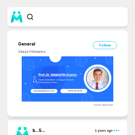
General
Follow
16441
Followers
room sponsor
b...
5...
3 years ago