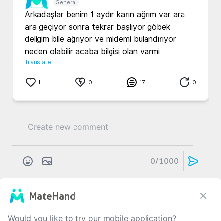
General
Arkadaşlar benim 1 aydır karın ağrım var ara 
ara geçiyor sonra tekrar başlıyor göbek 
deligim bile ağrıyor ve midemi bulandırıyor 
neden olabilir acaba bilgisi olan varmi
Translate
1
0
17
0
0
/1000
MateHand
b...
5...
3 yıl önce
Genel
Would you like to try our mobile application?