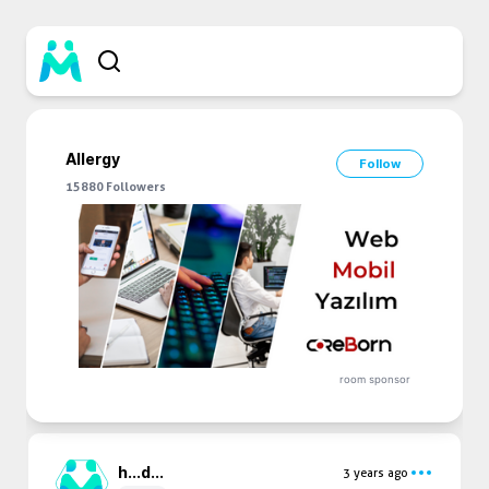
Allergy
Follow
15880
Followers
room sponsor
h...
d...
3 years ago