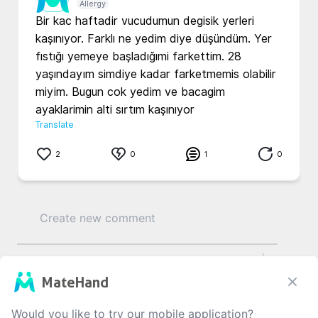
Allergy
Bir kac haftadir vucudumun degisik yerleri 
kaşınıyor. Farklı ne yedim diye düşündüm. Yer 
fıstığı yemeye başladığımi farkettim. 28 
yaşındayım simdiye kadar farketmemis olabilir 
miyim. Bugun cok yedim ve bacagim 
ayaklarimin alti sırtım kaşınıyor 
Translate
2
0
1
0
0
/1000
MateHand
Would you like to try our mobile application?