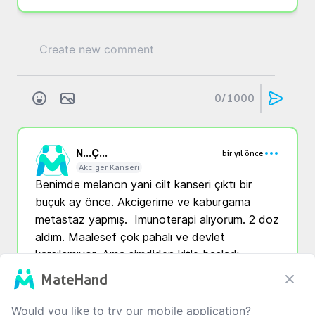
0
/1000
N...
Ç...
bir yıl önce
Akciğer Kanseri
Benimde melanon yani cilt kanseri çıktı bir 
buçuk ay önce. Akcigerime ve kaburgama 
metastaz yapmış.  Imunoterapi alıyorum. 2 doz 
aldım. Maalesef çok pahalı ve devlet 
karşılamıyor. Ama şimdiden kitle başladı. 
Hepimiz şifa buluruz umarim
MateHand
Translate
Would you like to try our mobile application?