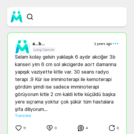
a...
b...
3 years ago
Lung Cancer
Selam kolay gelsin yaklaşık 6 aydır akciğer 3b 
kanseri yim 6 cm sol akcigerde aort damarına 
yapışık vaziyette kitle var. 30 seans radyo 
terapi .9 Kür ise imminoterapi ile kemoterapi  
gördüm şimdi ise sadece imminoterapi 
görüyorum kitle 2 cm kaldi kitle küçüldü başka 
yere sıçrama yoktur çok şükür tüm hastalara 
şifa diliyorum...
Translate
11
0
4
0