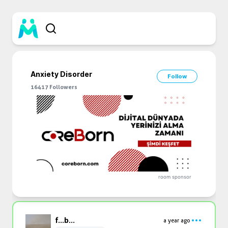
Anxiety Disorder
Follow
16417
Followers
room sponsor
f...
b...
a year ago