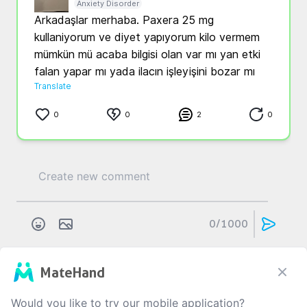
Anxiety Disorder
Arkadaşlar merhaba. Paxera 25 mg 
kullaniyorum ve diyet yapıyorum kilo vermem 
mümkün mü acaba bilgisi olan var mı yan etki 
falan yapar mı yada ilacın işleyişini bozar mı 
Translate
0
0
2
0
0
/1000
MateHand
d...
....
bir yıl önce
Anksiyete Bozukluğu
Would you like to try our mobile application?