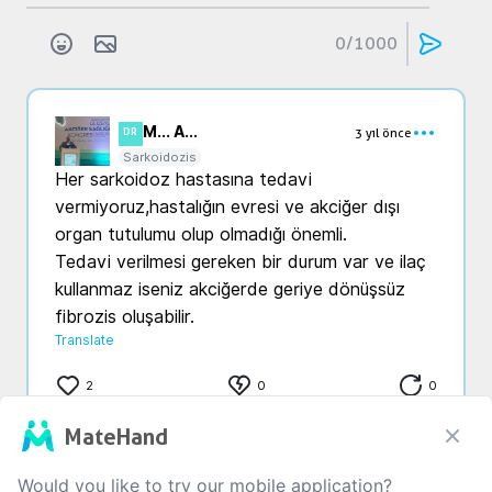
0
/1000
M... A...
3 yıl önce
DR
Sarkoidozis
Her sarkoidoz hastasına tedavi 
vermiyoruz,hastalığın evresi ve akciğer dışı 
organ tutulumu olup olmadığı önemli. 

Tedavi verilmesi gereken bir durum var ve ilaç 
kullanmaz iseniz akciğerde geriye dönüşsüz 
fibrozis oluşabilir. 
Translate
2
0
0
MateHand
Would you like to try our mobile application?
Y...
T...
3 yıl önce