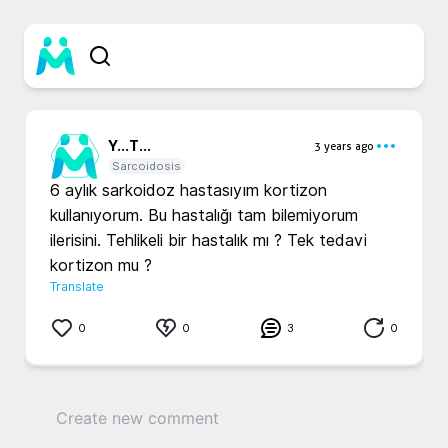
Y...
T...
3 years ago
Sarcoidosis
6 aylık sarkoidoz hastasıyım kortizon 
kullanıyorum. Bu hastalığı tam bilemiyorum 
ilerisini. Tehlikeli bir hastalık mı ? Tek tedavi 
kortizon mu ? 
Translate
0
0
3
0