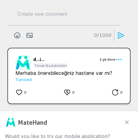
0
/1000
d...
i...
3 yıl önce
Tırnak Bozuklukları
Merhaba önerebileceğiniz hastane var mı?
Translate
0
0
0
That is all
MateHand
Would you like to try our mobile application?