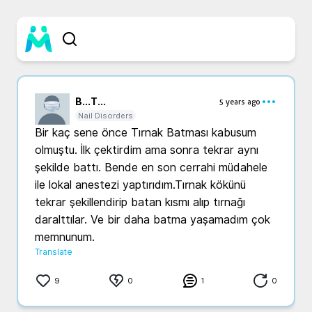
B...
T...
5 years ago
Nail Disorders
Bir kaç sene önce Tırnak Batması kabusum 
olmuştu. İlk çektirdim ama sonra tekrar aynı 
şekilde battı. Bende en son cerrahi müdahele 
ile lokal anestezi yaptırıdım.Tırnak kökünü 
tekrar şekillendirip batan kısmı alıp tırnağı 
daralttılar. Ve bir daha batma yaşamadım çok 
memnunum.
Translate
9
0
1
0