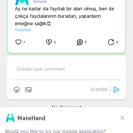
General
Ay ne kadar da faydalı bir alan olmuş, ben de 
çokça faydalanırım buradan, yapanların 
emeğine sağlık👏
Translate
7
0
0
0
0
/1000
No Comment
MateHand
Would you like to try our mobile application?