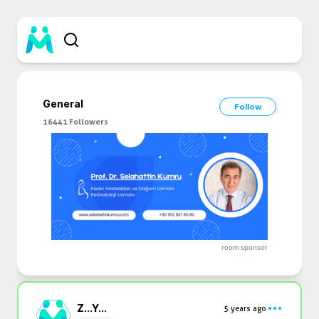
General
Follow
16441
Followers
room sponsor
Z...
Y...
5 years ago