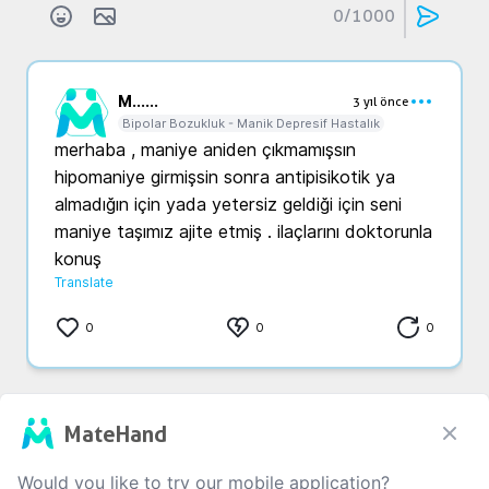
0
/1000
M...
...
3 yıl önce
Bipolar Bozukluk - Manik Depresif Hastalık
merhaba , maniye aniden çıkmamışsın 
hipomaniye girmişsin sonra antipisikotik ya 
almadığın için yada yetersiz geldiği için seni 
maniye taşımız ajite etmiş . ilaçlarını doktorunla 
konuş
Translate
0
0
0
That is all
MateHand
Would you like to try our mobile application?