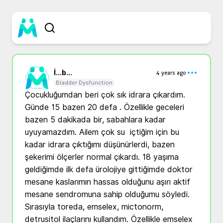
İ...
b...
4 years ago
Bladder Dysfunction
Çocukluğumdan beri çok sık idrara çıkardım. 
Günde 15 bazen 20 defa . Özellikle geceleri 
bazen 5 dakikada bir, sabahlara kadar 
uyuyamazdım. Ailem çok su  içtiğim için bu 
kadar idrara çıktığımı düşünürlerdi, bazen 
şekerimi ölçerler normal çıkardı. 18 yaşıma 
geldiğimde ilk defa ürolojiye gittiğimde doktor 
mesane kaslarımın hassas olduğunu aşırı aktif 
mesane sendromuna sahip olduğumu söyledi. 
Sırasıyla toreda, emselex, mictonorm, 
detrusitol ilaçlarını kullandım. Özellikle emselex 