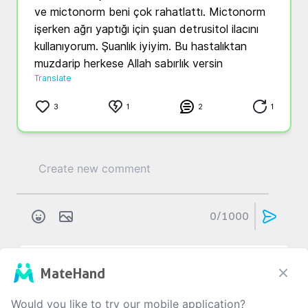
ve mictonorm beni çok rahatlattı. Mictonorm 
işerken ağrı yaptığı için şuan detrusitol ilacını 
kullanıyorum. Şuanlık iyiyim. Bu hastalıktan 
muzdarip herkese Allah sabırlık versin
Translate
3
1
2
1
0
/1000
İ...
K...
MateHand
3 yıl önce
Mesane Disfonksiyonu
 Geçmiş olsun. ilaci ömür boyu mu 
Would you like to try our mobile application?