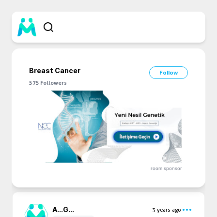
Breast Cancer
Follow
575
Followers
room sponsor
A...
G...
3 years ago