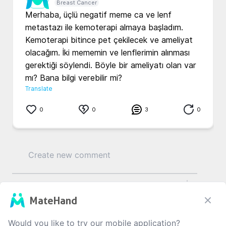
Breast Cancer
Merhaba, üçlü negatif meme ca ve lenf 
metastazı ile kemoterapi almaya başladım. 
Kemoterapi bitince pet çekilecek ve ameliyat 
olacağım. İki mememin ve lenflerimin alınması 
gerektiği söylendi. Böyle bir ameliyatı olan var 
mı? Bana bilgi verebilir mi?
Translate
0
0
3
0
0
/1000
MateHand
Would you like to try our mobile application?