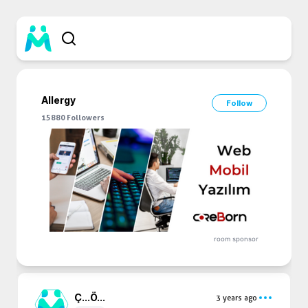
Allergy
Follow
15880
Followers
room sponsor
Ç...
Ö...
3 years ago