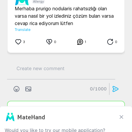
Allergy
Merhaba prurigo nodularis rahatsızlığı olan 
varsa nasıl bir yol izlediniz çözüm bulan varsa 
cevap rica ediyorum lütfen 
Translate
3
0
1
0
0
/1000
m...
d...
3 yıl önce
MateHand
Alerji
En güzel tedavi düşünmemek ve stresten uzak 
Would you like to try our mobile application?