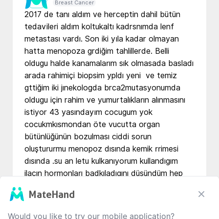
Breast Cancer
2017 de tanı aldım ve herceptin dahil bütün 
tedavileri aldım koltukaltı kadrsnımda lenf 
metastası vardı. Son iki yıla kadar olmayan 
hatta menopoza grdiğim tahlillerde. Belli 
oldugu halde kanamalarım sık olmasada basladı 
arada rahimiçi biopsim ypldı yeni  ve temiz 
gttiğim iki jınekologda brca2mutasyonumda 
oldugu için rahim ve yumurtalıkların alınmasını 
istiyor 43 yasındayım cocugum yok 
cocukmkısmondan öte vucutta organ 
bütünlüğünün bozulması ciddi sorun 
oluştururmu menopoz dısında kemik rrimesi 
dısında .su an letu kulkanıyorum kullandıgım 
ilacın hormonları badkıladıgını düşündüm hep 
östrojenim son 2 ay önceki tahlilimde 130 
MateHand
lardaydı..bana kullandıgım bu ilacın işlevini basit 
bir dille biri anlatırsa sevinirim ve sizcede 
Would you like to try our mobile application?