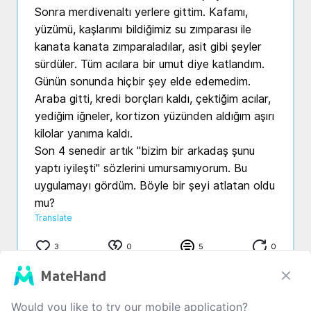
Sonra merdivenaltı yerlere gittim. Kafamı, 
yüzümü, kaşlarımı bildiğimiz su zımparası ile 
kanata kanata zımparaladılar, asit gibi şeyler 
sürdüler. Tüm acılara bir umut diye katlandım.

Günün sonunda hiçbir şey elde edemedim. 
Araba gitti, kredi borçları kaldı, çektiğim acılar, 
yediğim iğneler, kortizon yüzünden aldığım aşırı 
kilolar yanıma kaldı.

Son 4 senedir artık "bizim bir arkadaş şunu 
yaptı iyileşti" sözlerini umursamıyorum. Bu 
uygulamayı gördüm. Böyle bir şeyi atlatan oldu 
mu? 
Translate
3
0
5
0
MateHand
Would you like to try our mobile application?