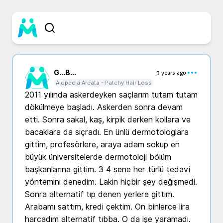
G...
B...
3 years ago
Alopecia Areata - Patchy Hair Loss
2011 yılında askerdeyken saçlarım tutam tutam 
dökülmeye başladı. Askerden sonra devam 
etti. Sonra sakal, kaş, kirpik derken kollara ve 
bacaklara da sıçradı. En ünlü dermotologlara 
gittim, profesörlere, araya adam sokup en 
büyük üniversitelerde dermotoloji bölüm 
başkanlarına gittim. 3 4 sene her türlü tedavi 
yöntemini denedim. Lakin hiçbir şey değişmedi. 
Sonra alternatif tıp denen yerlere gittim. 
Arabamı sattım, kredi çektim. On binlerce lira 
harcadım alternatif tıbba. O da işe yaramadı. 