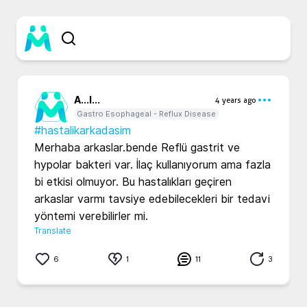
A...
I...
4 years ago
Gastro Esophageal - Reflux Disease
#hastalikarkadasim
Merhaba arkaslar.bende Reflü gastrit ve 
hypolar bakteri var. İlaç kullanıyorum ama fazla 
bi etkisi olmuyor. Bu hastalıkları geçiren 
arkaslar varmı tavsiye edebilecekleri bir tedavi 
yöntemi verebilirler mi.
Translate
6
1
11
3