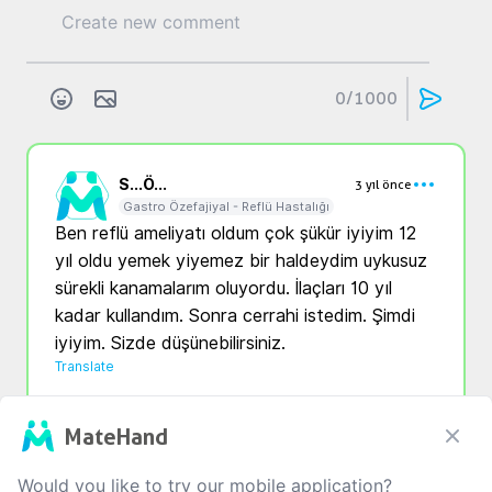
0
/1000
S...
Ö...
3 yıl önce
Gastro Özefajiyal - Reflü Hastalığı
Ben reflü ameliyatı oldum çok şükür iyiyim 12 
yıl oldu yemek yiyemez bir haldeydim uykusuz 
sürekli kanamalarım oluyordu. İlaçları 10 yıl 
kadar kullandım. Sonra cerrahi istedim. Şimdi 
iyiyim. Sizde düşünebilirsiniz. 
Translate
0
0
0
MateHand
Would you like to try our mobile application?