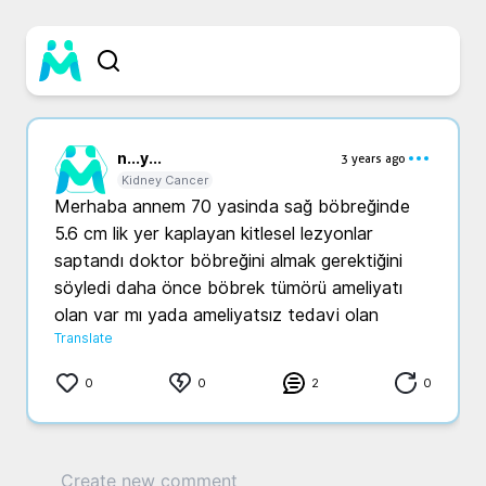
n...
y...
3 years ago
Kidney Cancer
Merhaba annem 70 yasinda sağ böbreğinde 
5.6 cm lik yer kaplayan kitlesel lezyonlar 
saptandı doktor böbreğini almak gerektiğini 
söyledi daha önce böbrek tümörü ameliyatı 
olan var mı yada ameliyatsız tedavi olan 
Translate
0
0
2
0