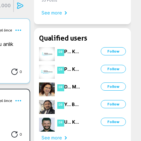
33
Posts
1000
See more
yıl önce
Qualified users
anlık 
P
...
K
...
Follow
DR
P
...
K
...
Follow
DR
0
D
...
M
...
Follow
DR
yıl önce
Y
...
B
...
Follow
DR
U
...
K
...
Follow
DR
0
See more