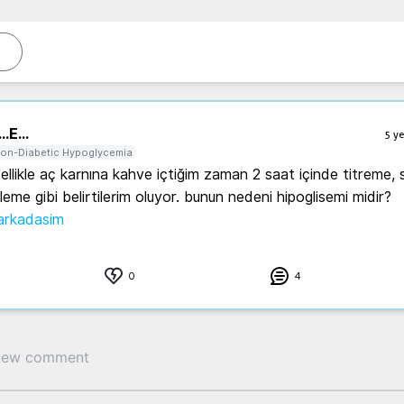
..
E...
5 ye
on-Diabetic Hypoglycemia
llikle aç karnına kahve içtiğim zaman 2 saat içinde titreme, 
soguk terleme gibi belirtilerim oluyor. bunun nedeni hipoglisemi midir? 
karkadasim
0
4