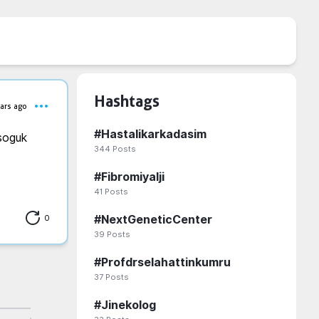
Hashtags
ars ago
#
Hastalikarkadasim
soguk 
344
Posts
#
Fibromiyalji
41
Posts
0
#
NextGeneticCenter
39
Posts
#
Profdrselahattinkumru
37
Posts
#
Jinekolog