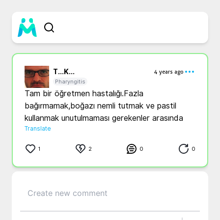
T...
K...
4 years ago
Pharyngitis
Tam bir öğretmen hastalığı.Fazla 
bağırmamak,boğazı nemli tutmak ve pastil 
kullanmak unutulmaması gerekenler arasında
Translate
1
2
0
0