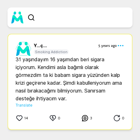
Y...
ç...
5 years ago
Smoking Addiction
31 yaşındayım 16 yaşımdan beri sigara 
içiyorum. Kendimi asla bağımlı olarak 
görmezdim ta ki babam sigara yüzünden kalp 
krizi geçirene kadar. Şimdi kabulleniyorum ama 
nasıl bırakacağımı bilmiyorum. Sanırsam 
desteğe ihtiyacım var.
Translate
14
0
3
0