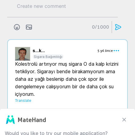
0
/1000
s...
k...
5 yıl önce
Sigara Bağımlılığı
Kolestrolü artırıyor muş sigara O da kalp krizini 
tetikliyor. Sigarayı bende birakamıyorum ama 
daha az yağlı beslenip daha çok spor ile 
dengelemeye calışıyorum bir de daha çok su 
içiyorum.
Translate
0
0
0
MateHand
Would you like to try our mobile application?