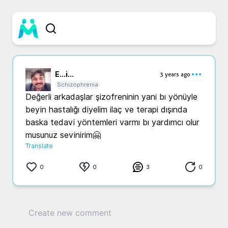
E...
i...
3 years ago
Schizophrenia
Değerli arkadaşlar şizofreninin yani bı yönüyle 
beyin hastalığı diyelim ilaç ve terapi dışında 
baska tedavi yöntemleri varmı bı yardımcı olur 
musunuz sevinirim🤗
Translate
0
0
3
0