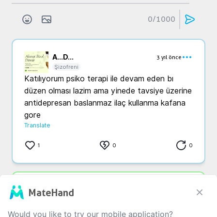
0
/1000
A...
D...
3 yıl önce
Şizofreni
Katılıyorum psiko terapi ile devam eden bı 
düzen olması lazim ama yinede tavsiye üzerine 
antidepresan baslanmaz ilaç kullanma kafana 
gore
Translate
1
0
0
n...
n...
3 yıl önce
MateHand
Şizofreni
Güzel abicim seni dr dan daha iyi kimse 
Would you like to try our mobile application?