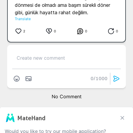
dönmesi de olmadı ama başım sürekli döner 
gibi, günlük hayatta rahat değilim. 
Translate
2
0
0
0
0
/1000
No Comment
MateHand
Would you like to try our mobile application?