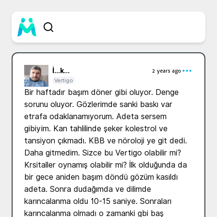
İ...
k...
2 years ago
Vertigo
Bir haftadır başım döner gibi oluyor. Denge 
sorunu oluyor. Gözlerimde sanki baskı var 
etrafa odaklanamıyorum. Adeta sersem 
gibiyim. Kan tahlilinde şeker kolestrol ve 
tansiyon çıkmadı. KBB ve nöroloji ye git dedi. 
Daha gitmedim. Sizce bu Vertigo olabilir mi? 
Krsitaller oynamış olabilir mi? İlk olduğunda da 
bir gece aniden başım döndü gözüm kasıldı 
adeta. Sonra dudağımda ve dilimde 
karıncalanma oldu 10-15 saniye. Sonraları 
karıncalanma olmadı o zamanki gbi baş 