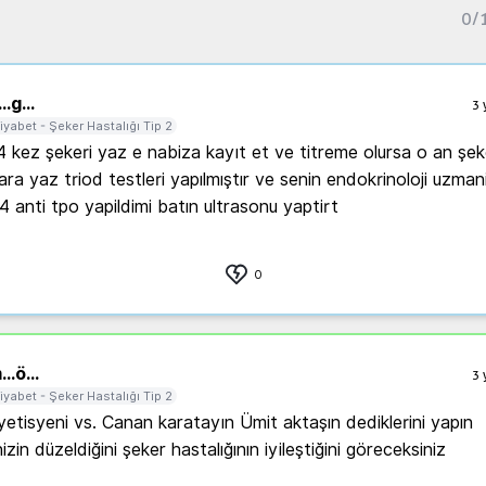
0
/
..
g...
3 
iyabet - Şeker Hastalığı Tip 2
 kez şekeri yaz e nabiza kayıt et ve titreme olursa o an şeke
ra yaz triod testleri yapılmıştır ve senin endokrinoloji uzmanin
 anti tpo yapildimi batın ultrasonu yaptirt
0
...
ö...
3 
iyabet - Şeker Hastalığı Tip 2
iyetisyeni vs. Canan karatayın Ümit aktaşın dediklerini yapın 
izin düzeldiğini şeker hastalığının iyileştiğini göreceksiniz 