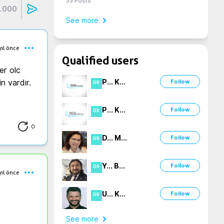
33
Posts
1000
See more
yıl önce
Qualified users
r olc 
P
...
K
...
 vardır. 
Follow
DR
P
...
K
...
Follow
DR
0
D
...
M
...
Follow
DR
Y
...
B
...
Follow
DR
yıl önce
U
...
K
...
Follow
DR
See more