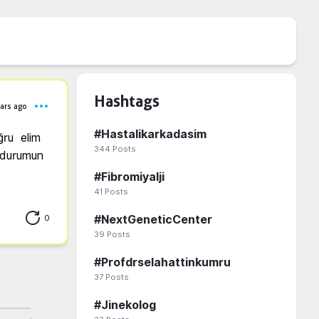
Hashtags
ars ago
#
Hastalikarkadasim
u  elim 
344
Posts
durumun 
#
Fibromiyalji
41
Posts
0
#
NextGeneticCenter
39
Posts
#
Profdrselahattinkumru
37
Posts
#
Jinekolog