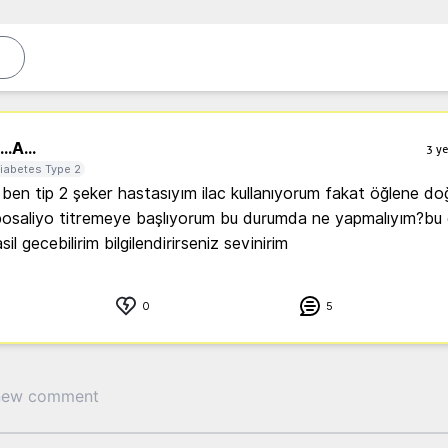
..
A...
3 ye
iabetes Type 2
en tip 2 şeker hastasıyım ilac kullanıyorum fakat öğlene doğr
bosaliyo titremeye başlıyorum bu durumda ne yapmalıyım?bu 
il gecebilirim bilgilendirirseniz sevinirim 
0
5