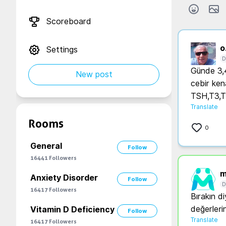
Scoreboard
o.
Settings
D
Günde 3,4
New post
cebir kena
TSH,T3,T4
Translate
Rooms
0
General
Follow
16441
Followers
m
Anxiety Disorder
Follow
D
16417
Followers
Bırakın d
değerlerin
Vitamin D Deficiency
Follow
Translate
16417
Followers