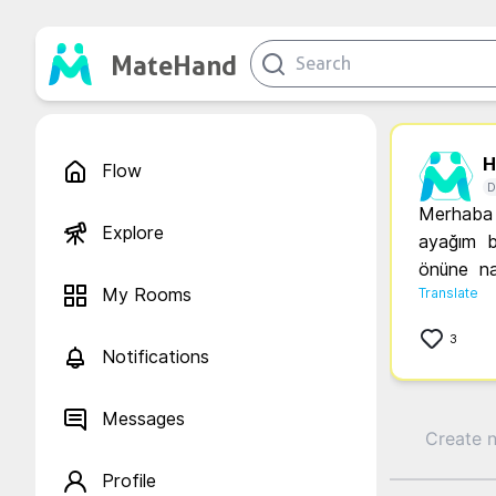
MateHand
H.
Flow
D
Merhaba b
Explore
ayağım  
önüne  nas
My Rooms
Translate
3
Notifications
Messages
Profile