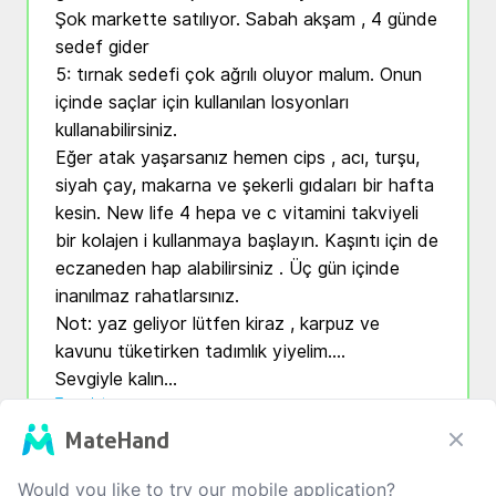
Şok markette satılıyor. Sabah akşam , 4 günde 
sedef gider

5: tırnak sedefi çok ağrılı oluyor malum. Onun 
içinde saçlar için kullanılan losyonları 
kullanabilirsiniz. 

Eğer atak yaşarsanız hemen cips , acı, turşu, 
siyah çay, makarna ve şekerli gıdaları bir hafta 
kesin. New life 4 hepa ve c vitamini takviyeli 
bir kolajen i kullanmaya başlayın. Kaşıntı için de 
eczaneden hap alabilirsiniz . Üç gün içinde 
inanılmaz rahatlarsınız. 

Not: yaz geliyor lütfen kiraz , karpuz ve 
kavunu tüketirken tadımlık yiyelim…. 

Sevgiyle kalın…
Translate
MateHand
3
0
1
0
Would you like to try our mobile application?