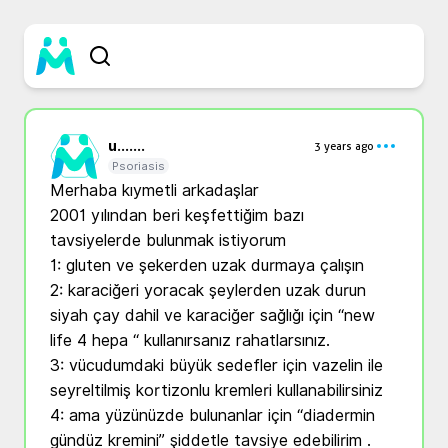
u...
....
3 years ago
Psoriasis
Merhaba kıymetli arkadaşlar

2001 yılından beri keşfettiğim bazı 
tavsiyelerde bulunmak istiyorum 

1: gluten ve şekerden uzak durmaya çalışın 

2: karaciğeri yoracak şeylerden uzak durun 
siyah çay dahil ve karaciğer sağlığı için “new 
life 4 hepa “ kullanırsanız rahatlarsınız.

3: vücudumdaki büyük sedefler için vazelin ile 
seyreltilmiş kortizonlu kremleri kullanabilirsiniz 

4: ama yüzünüzde bulunanlar için “diadermin 
gündüz kremini” şiddetle tavsiye edebilirim . 