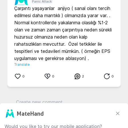
Panic Attack
Çarpıntı yaşayanlar  anjiyo ( sanal olanı tercih 
edilmesi daha mantıklı ) olmanızda yarar var. . 
Normal kontrollerde yakalanma olasılığı %1-2 
olan ve zaman zaman çarpıntıya neden sürekli 
huzursuz olmanıza neden olan kalp 
rahatsızlıkları mevcuttur.  Özel tetkikler ile 
tespitleri ve tedavileri mümkün. ( örneğin EPS 
uygulaması ve gerekirse ablasyon) .  
Translate
0
0
2
0
MateHand
0
/1000
Would you like to try our mobile application?