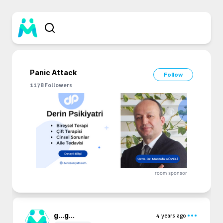
Panic Attack
Follow
1178
Followers
room sponsor
g...
g...
4 years ago