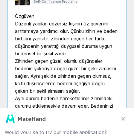
Self-Confidence Problems
Özgüven 

Düzenli yapılan egzersiz kişinin öz güvenini 
arttırmaya yardımcı olur. Çünkü zihin ve beden 
birbirini yansıtır. Zihinden geçen her türlü 
düşüncenin yarattığı duygusal duruma uygun 
bedensel bir şekil vardır.

Zihinden geçen güzel, olumlu düşünceler 
bedenin yukarıya doğru güzel bir şekil almasını 
sağlar. Aynı şekilde zihinden geçen olumsuz, 
kötü düşüncelerde bedeni aşağıya doğru 
çeken bir şekil almasını sağlar. 

Aynı durum bedenin hareketlerinin zihnindeki 
durumu etkilemesiyle devam eder. Bedeninizi 
aktif hareket ettirirseniz zihniniz de aktif olur 
MateHand
ve olumlu düşüncelere yönelir.

Ayrıca spor yaparken beden tarafından aktive 
Would you like to try our mobile application?