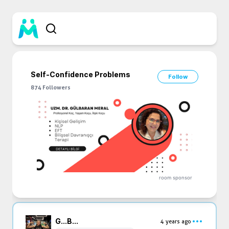
Self-Confidence Problems
Follow
874
Followers
room sponsor
G...
B...
4 years ago