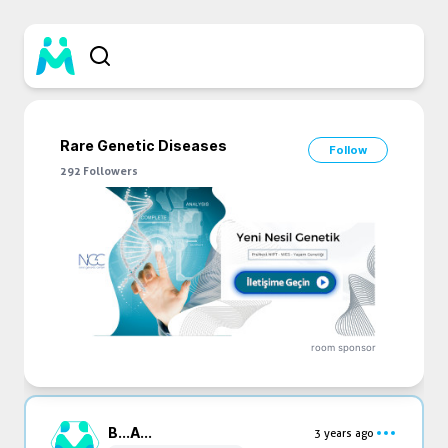
Rare Genetic Diseases
Follow
292
Followers
room sponsor
B...
A...
3 years ago