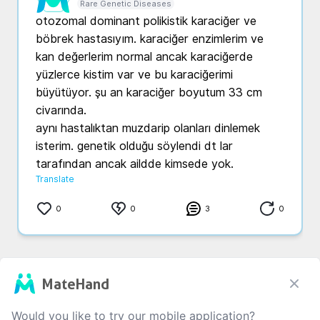
Rare Genetic Diseases
otozomal dominant polikistik karaciğer ve 
böbrek hastasıyım. karaciğer enzimlerim ve 
kan değerlerim normal ancak karaciğerde 
yüzlerce kistim var ve bu karaciğerimi 
büyütüyor. şu an karaciğer boyutum 33 cm 
civarında. 

aynı hastalıktan muzdarip olanları dinlemek 
isterim. genetik olduğu söylendi dt lar 
tarafından ancak aildde kimsede yok. 
Translate
0
0
3
0
MateHand
Would you like to try our mobile application?