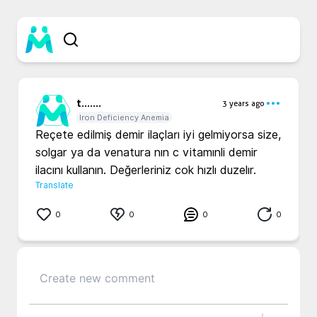
t...
....
3 years ago
Iron Deficiency Anemia
Reçete edilmiş demir ilaçları iyi gelmiyorsa size, 
solgar ya da venatura nın c vitamınli demir 
ilacını kullanın. Değerleriniz cok hızlı duzelır.
Translate
0
0
0
0