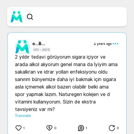
o...
B...
4 years ago
HIV - AIDS
2 yıldır tedavi görüyorum sigara içiyor ve 
arada alkol alıyorum genel mana da İyiyim ama 
sakalkran ve idrar yolları enfeksiyonu oldu 
sanırım bünyemize daha iyi bakmak için sigara 
asla içmemek alkol bazen olabilir belki ama 
spor yapmak lazım. Naturegen kolejen ve d 
vitamini kullanıyorum. Sizin de ekstra 
tavsiyeniz var mı?
Translate
1
0
1
0