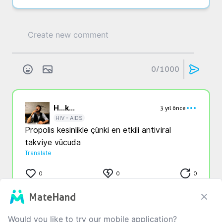
0
/1000
H...
k...
3 yıl önce
HIV - AIDS
Propolis kesinlikle çünki en etkili antiviral 
takviye vücuda
Translate
0
0
0
MateHand
That is all
Would you like to try our mobile application?