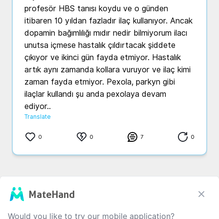
profesör HBS tanısı koydu ve o günden 
itibaren 10 yıldan fazladır ilaç kullanıyor. Ancak 
dopamin bağımlılığı mıdır nedir bilmiyorum ilacı 
unutsa içmese hastalık çıldırtacak şiddete 
çıkıyor ve ikinci gün fayda etmiyor. Hastalık 
artık aynı zamanda kollara vuruyor ve ilaç kimi 
zaman fayda etmiyor. Pexola, parkyn gibi 
ilaçlar kullandı şu anda pexolaya devam 
ediyor..
Translate
0
0
7
0
MateHand
0
/1000
Would you like to try our mobile application?