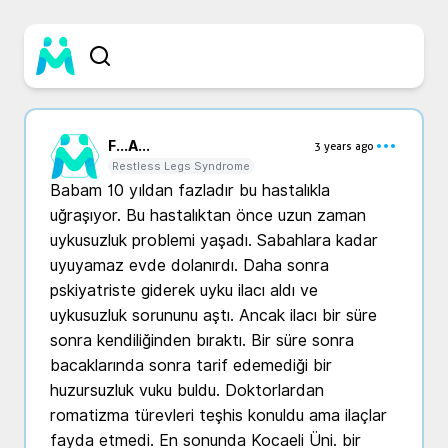
F...
A...
3 years ago
Restless Legs Syndrome
Babam 10 yıldan fazladır bu hastalıkla 
uğraşıyor. Bu hastalıktan önce uzun zaman 
uykusuzluk problemi yaşadı. Sabahlara kadar 
uyuyamaz evde dolanırdı. Daha sonra 
pskiyatriste giderek uyku ilacı aldı ve 
uykusuzluk sorununu aştı. Ancak ilacı bir süre 
sonra kendiliğinden bıraktı. Bir süre sonra 
bacaklarında sonra tarif edemediği bir 
huzursuzluk vuku buldu. Doktorlardan 
romatizma türevleri teşhis konuldu ama ilaçlar 
fayda etmedi. En sonunda Kocaeli Üni. bir 