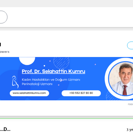
l
lowers
roo
..
D...
3 ye