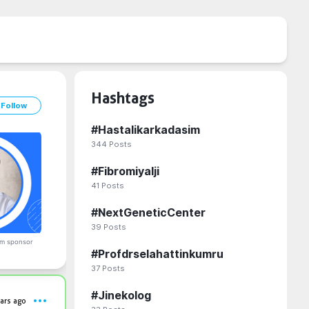
Hashtags
Follow
#
Hastalikarkadasim
344
Posts
#
Fibromiyalji
41
Posts
#
NextGeneticCenter
39
Posts
m sponsor
#
Profdrselahattinkumru
37
Posts
#
Jinekolog
ars ago