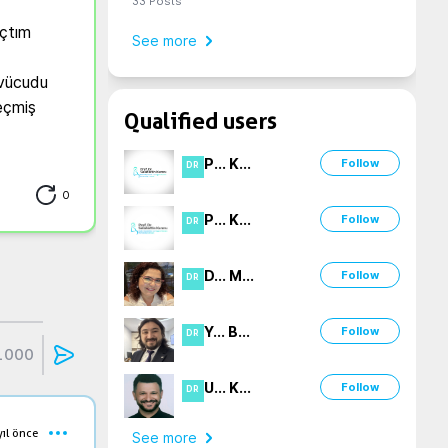
33
Posts
çtım 
See more
vücudu 
çmiş 
Qualified users
P
...
K
...
Follow
DR
0
P
...
K
...
Follow
DR
D
...
M
...
Follow
DR
Y
...
B
...
Follow
DR
1000
U
...
K
...
Follow
DR
yıl önce
See more