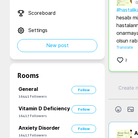
G
#hastali
Scoreboard
hesabı mü
hastaları
Settings
onarmaya 
olsun rab
New post
Translate
2
Rooms
General
Follow
16441
Followers
Vitamin D Deficiency
Follow
16417
Followers
Anxiety Disorder
Follow
A.
16417
Followers