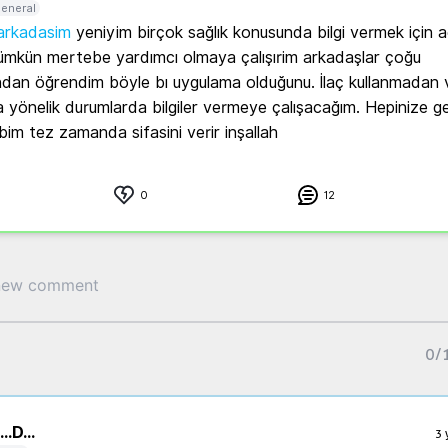
eneral
karkadasim
 yeniyim birçok sağlık konusunda bilgi vermek için a
mkün mertebe yardımcı olmaya çalışırim arkadaşlar çoğu 
ndan öğrendim böyle bı uygulama olduğunu. İlaç kullanmadan 
yönelik durumlarda bilgiler vermeye çalışacağım. Hepinize ge
bim tez zamanda sifasini verir inşallah 
0
12
0
/
..
D...
3 