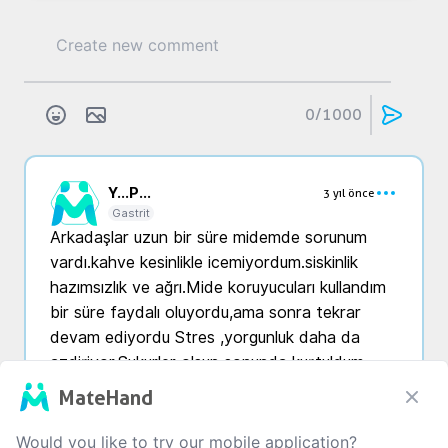
0
/1000
Y...
P...
3 yıl önce
Gastrit
Arkadaşlar uzun bir süre midemde sorunum 
vardı.kahve kesinlikle icemiyordum.siskinlik 
hazımsızlık ve ağrı.Mide koruyucuları kullandım 
bir süre faydalı oluyordu,ama sonra tekrar 
devam ediyordu Stres ,yorgunluk daha da 
azdiriyor.Şukurler olsun sonunda kurtuldum 
ama tedbiren gazlı içeceklerden uzak 
MateHand
duruyorum ağrı kesici içmiyorum, çünkü onlarda 
ağrıtıyor. Parasetamol içeren ağrı kesicileri 
Would you like to try our mobile application?