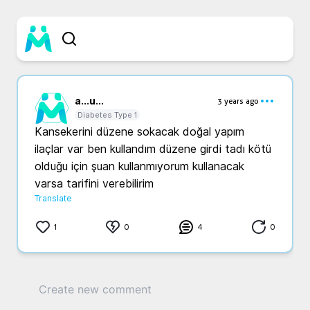
a...
u...
3 years ago
Diabetes Type 1
Kansekerini düzene sokacak doğal yapım 
ilaçlar var ben kullandım düzene girdi tadı kötü 
olduğu için şuan kullanmıyorum kullanacak 
varsa tarifini verebilirim 
Translate
1
0
4
0