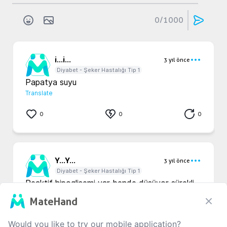
0
/1000
i...
i...
3 yıl önce
Diyabet - Şeker Hastalığı Tip 1
Papatya suyu
Translate
0
0
0
Y...
Y...
3 yıl önce
Diyabet - Şeker Hastalığı Tip 1
Reaktif hipoglisemi var bende düşüyor sürekli 
faydası olurmu acaba 
MateHand
Translate
Would you like to try our mobile application?